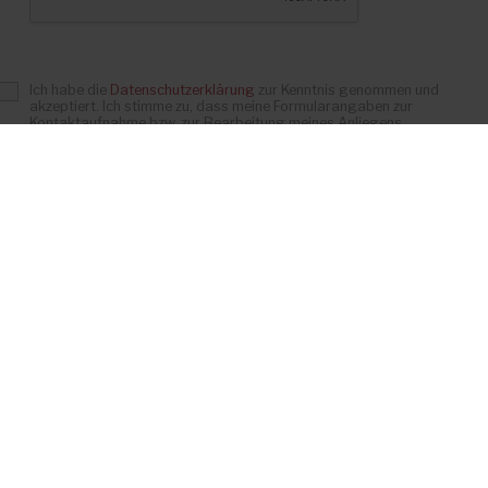
Ich habe die
Datenschutzerklärung
zur Kenntnis genommen und
akzeptiert. Ich stimme zu, dass meine Formularangaben zur
Kontaktaufnahme bzw. zur Bearbeitung meines Anliegens
gespeichert werden.
*