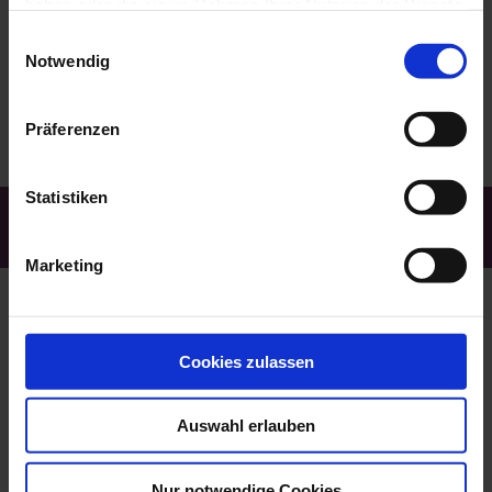
haben oder die sie im Rahmen Ihrer Nutzung der Dienste
gesammelt haben.
Einwilligungsauswahl
Notwendig
Präferenzen
Statistiken
Kostenfreie Rufnummer:
0800 | 00 22 35 3
Marketing
Kontakt
Cookies zulassen
Trauerhilfe Heimkehr GmbH
Auswahl erlauben
Egerstraße 2a
08606 Oelsnitz (Vogtland)
Nur notwendige Cookies