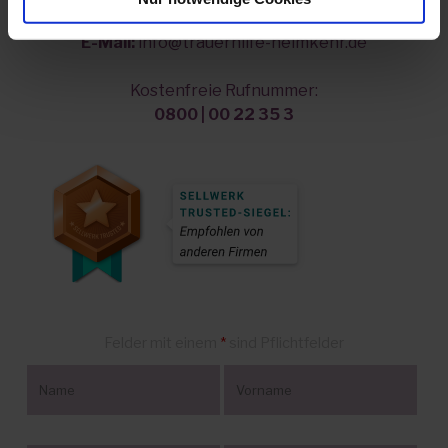
Telefon:
037421 | 22 35 3
E-Mail:
info@trauerhilfe-heimkehr.de
Kostenfreie Rufnummer:
0800 | 00 22 35 3
Felder mit einem
*
sind Pflichtfelder