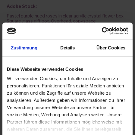
Adobe Stock:
Pastel purple hued roses in clear acrylic crystal flower box.
Square glass gift box. Overhead, copyspace
Von
Iuliia
Pastel purple hued roses in clear acrylic crystal flower box.
Square glass gift box. Overhead, copyspace
Von
Iuliia
Zustimmung
Details
Über Cookies
Closeup of a Purple Rose
Von
courtyardpix
Diese Webseite verwendet Cookies
Bouquet of pink roses close up, toned, soft focus. Floral
vintage background.
Wir verwenden Cookies, um Inhalte und Anzeigen zu
Von
isavira
personalisieren, Funktionen für soziale Medien anbieten
Macro photography of purple roses with raindrops on them.
zu können und die Zugriffe auf unsere Website zu
Fantasy and magic concept. Selective focus.
analysieren. Außerdem geben wir Informationen zu Ihrer
Von
Edalin
Verwendung unserer Website an unsere Partner für
soziale Medien, Werbung und Analysen weiter. Unsere
Partner führen diese Informationen möglicherweise mit
weiteren Daten zusammen, die Sie ihnen bereitgestellt