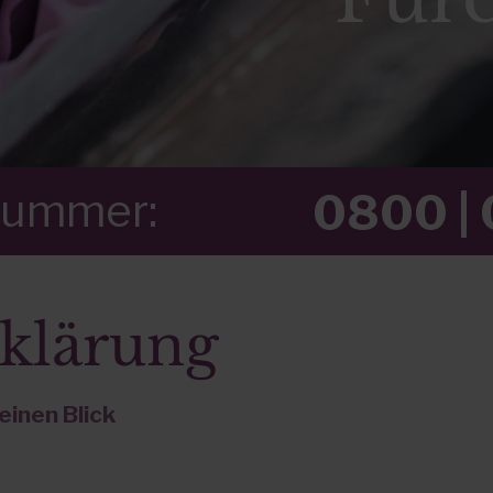
nummer:
0800 | 
klärung
einen Blick