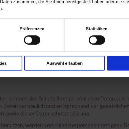
 Daten zusammen, die Sie ihnen bereitgestellt haben oder die s
n.
aten nur insoweit verarbeiten, wie dies zur Erfüllung s
rderlich ist und unsere Weisungen in Bezug auf diese 
Präferenzen
Statistiken
ster ein:
ies
Auswahl erlauben
ise und Pflicht­informationen
iten nehmen den Schutz Ihrer persönlichen Daten sehr 
 Daten vertraulich und entsprechend der gesetzliche
n sowie dieser Datenschutzerklärung.
e benutzen, werden verschiedene personenbezogene Da