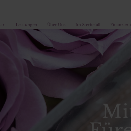
tart
Leistungen
Über Uns
Im Sterbefall
Finanzier
Mi
Füre