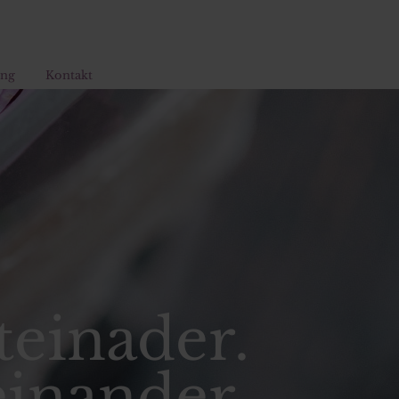
ung
Kontakt
teinader.
inander.