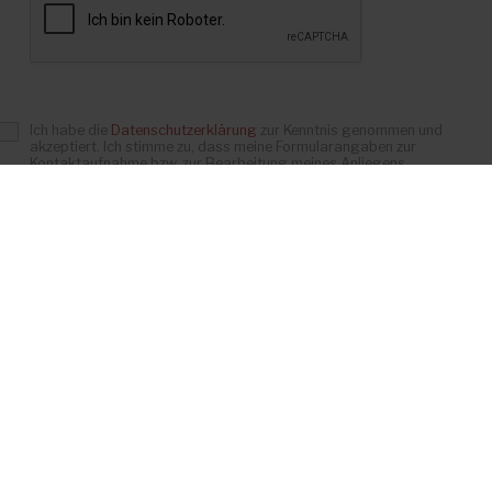
Ich habe die
Datenschutzerklärung
zur Kenntnis genommen und
akzeptiert. Ich stimme zu, dass meine Formularangaben zur
Kontaktaufnahme bzw. zur Bearbeitung meines Anliegens
gespeichert werden.
*