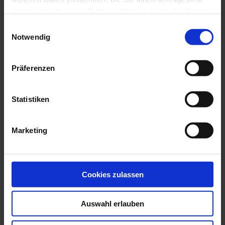
08606 Oelsnitz (Vogtland)
haben oder die sie im Rahmen Ihrer Nutzung der Dienste
gesammelt haben.
Einwilligungsauswahl
Telefon:
037421 | 22 35 3
Notwendig
E-Mail:
info@trauerhilfe-heimkehr.de
Kostenfreie Rufnummer:
Präferenzen
0800 | 00 22 35 3
Statistiken
Marketing
Cookies zulassen
Felder mit einem
*
sind Pflichtfelder
Auswahl erlauben