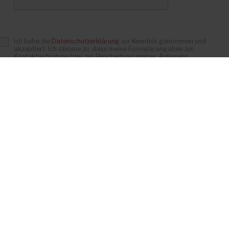
Ich habe die
Datenschutzerklärung
zur Kenntnis genommen und
akzeptiert. Ich stimme zu, dass meine Formularangaben zur
Kontaktaufnahme bzw. zur Bearbeitung meines Anliegens
gespeichert werden.
*